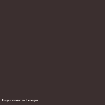
Недвижимость Сегодня