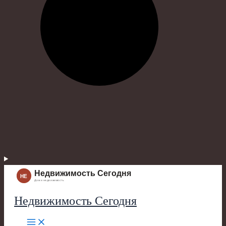
Недвижимость Сегодня