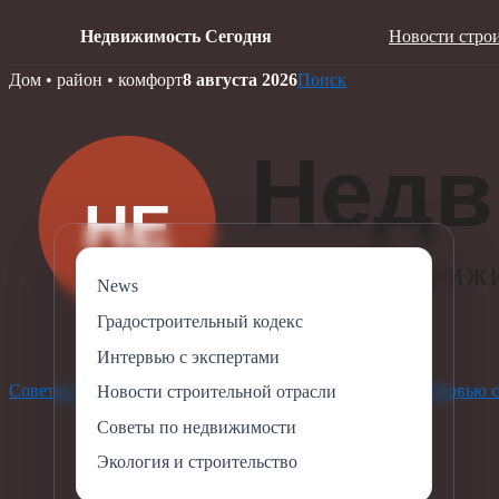
Недвижимость Сегодня
Новости стро
Skip
Дом • район • комфорт
8 августа 2026
Поиск
to
content
News
Градостроительный кодекс
Интервью с экспертами
Советы по недвижимости
Экология и строительство
Интервью с
Новости строительной отрасли
Советы по недвижимости
Экология и строительство